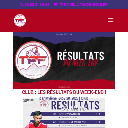
05.62.51.39.49
TPF.TRELUT@ORANGE.FR
CLUB : LES RÉSULTATS DU WEEK-END !
par
Mylène
|
Nov 28, 2023
|
Club