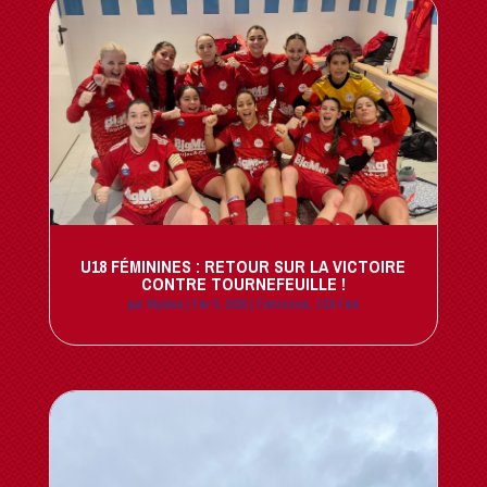
U18 FÉMININES : RETOUR SUR LA VICTOIRE
CONTRE TOURNEFEUILLE !
par
Mylène
|
Fév 5, 2026
|
Féminines
,
U18 Fem