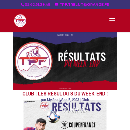
05.62.51.39.49
TPF.TRELUT@ORANGE.FR
CLUB : LES RÉSULTATS DU WEEK-END !
par
Mylène
|
Sep 5, 2023
|
Club