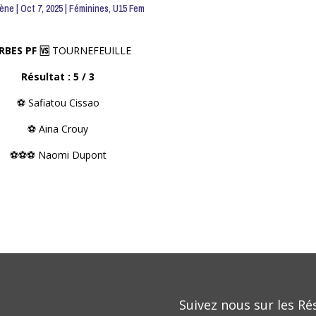
lène
|
Oct 7, 2025
|
Féminines
,
U15 Fem
RBES PF 🆚
TOURNEFEUILLE
Résultat : 5 / 3
⚽️ Safiatou Cissao
⚽️ Aina Crouy
⚽️⚽️⚽️ Naomi Dupont
Suivez nous sur les Ré