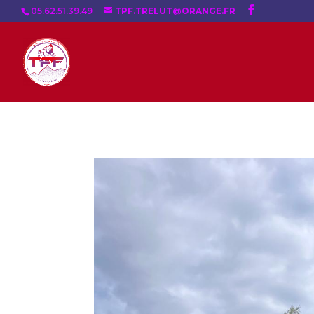
05.62.51.39.49
TPF.TRELUT@ORANGE.FR