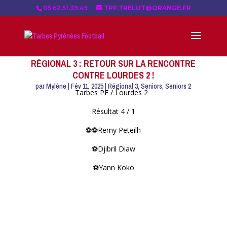
05.62.51.39.49
TPF.TRELUT@ORANGE.FR
RÉGIONAL 3 : RETOUR SUR LA RENCONTRE
CONTRE LOURDES 2 !
par
Mylène
|
Fév 11, 2025
|
Régional 3
,
Seniors
,
Seniors 2
Tarbes PF / Lourdes 2
Résultat 4 / 1
⚽⚽Remy Peteilh
⚽Djibril Diaw
⚽Yann Koko