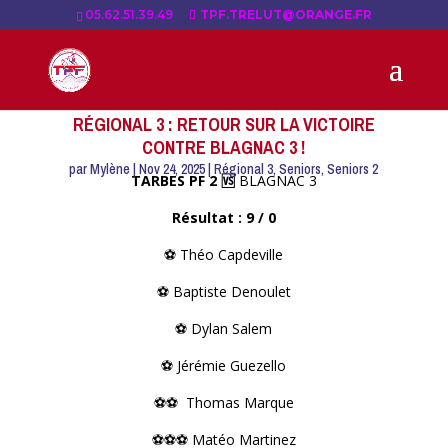
05.62.51.39.49
TPF.TRELUT@ORANGE.FR
RÉGIONAL 3 : RETOUR SUR LA VICTOIRE
CONTRE BLAGNAC 3 !
par
Mylène
|
Nov 24, 2025
|
Régional 3
,
Seniors
,
Seniors 2
TARBES PF 2 🆚
BLAGNAC 3
Résultat : 9 / 0
⚽️ Théo Capdeville
⚽️ Baptiste Denoulet
⚽️ Dylan Salem
⚽️ Jérémie Guezello
⚽️⚽️ Thomas Marque
⚽️⚽️⚽️ Matéo Martinez