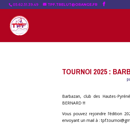
05.62.51.39.49
TPF.TRELUT@ORANGE.FR
TOURNOI 2025 : BAR
p
Barbazan, club des Hautes-Pyréné
BERNARD !!!
Vous pouvez rejoindre l’édition 2
envoyant un mail à : tpf.tournoi@g