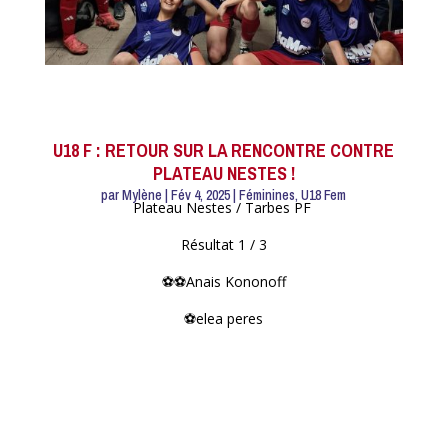
U18 F : RETOUR SUR LA RENCONTRE CONTRE
PLATEAU NESTES !
par
Mylène
|
Fév 4, 2025
|
Féminines
,
U18 Fem
Plateau Nestes / Tarbes PF
Résultat 1 / 3
⚽⚽Anais Kononoff
⚽elea peres