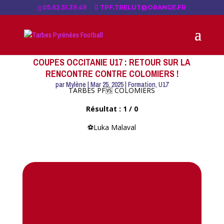
05.62.51.39.49
TPF.TRELUT@ORANGE.FR
COUPES OCCITANIE U17 : RETOUR SUR LA
RENCONTRE CONTRE COLOMIERS !
par
Mylène
|
Mar 25, 2025
|
Formation
,
U17
TARBES PF🆚 COLOMIERS
Résultat : 1 / 0
⚽Luka Malaval