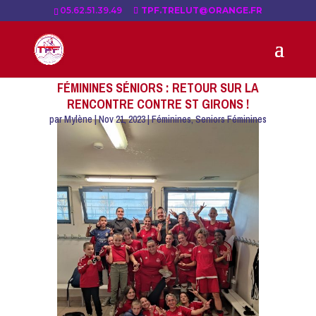
05.62.51.39.49
TPF.TRELUT@ORANGE.FR
FÉMININES SÉNIORS : RETOUR SUR LA
RENCONTRE CONTRE ST GIRONS !
par
Mylène
|
Nov 21, 2023
|
Féminines
,
Seniors Féminines