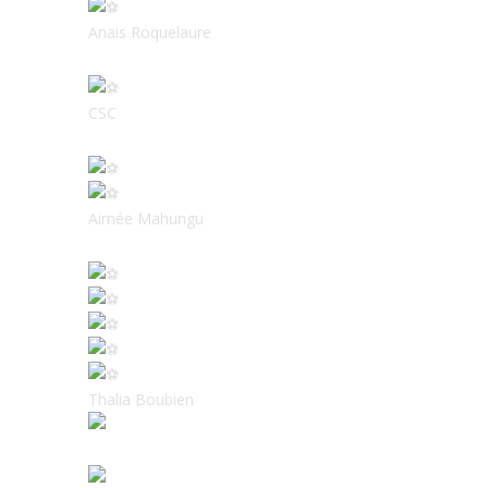
Anais Roquelaure
CSC
Aimée Mahungu
Thalia Boubien