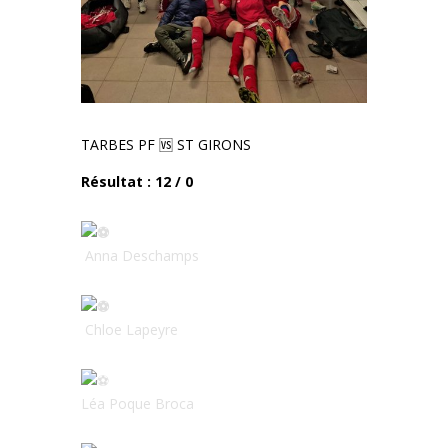
TARBES PF
🆚 ST GIRONS
Résultat : 12 / 0
Anna Deschamps
Chloe Lapeyre
Léa Poque Broca