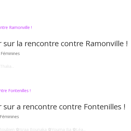
 sur la rencontre contre Ramonville !
 Féminines
halia...
 sur a rencontre contre Fontenilles !
 Féminines
ia Boubien ⚽Israa Bounaka ⚽Youma Ba ⚽Léa...