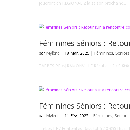
joueront en RÉGIONAL 2 la saison prochaine...
Féminines Séniors : Retour
par
Mylène
|
18 Mar, 2025
|
Féminines
,
Seniors
TARBES PF 🆚 RAMONVILLE Résultat : 2 / 0 ⚽⚽ T
Féminines Séniors : Retour
par
Mylène
|
11 Fév, 2025
|
Féminines
,
Seniors
Tarbes PF / Fontenilles Résultat 5 / 0 ⚽⚽Thal