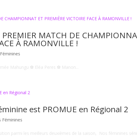
 : PREMIER MATCH DE CHAMPIONN
ACE À RAMONVILLE !
 Féminines
imée Mahungu ⚽️ Eléa Peres ⚽️ Manon...
féminine est PROMUE en Régional 2
s Féminines
osition parmi les meilleurs deuxièmes de la saison, Nos féminines sén