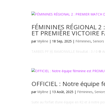
FÉMININES RÉGIONAL 2
ET PREMIÈRE VICTOIRE F
par
Mylène
|
18 Sep, 2025
|
Féminines
,
Seniors
TARBES PF 🆚 RAMONVILLE Résultat : 3 / 0 ⚽️ A
OFFICIEL : Notre équipe 
par
Mylène
|
13 Août, 2025
|
Féminines
,
Senior
Suite au forfait d’une équipe en R2 et à notre p