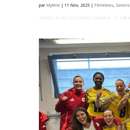
par
Mylène
|
11 Nov, 2025
|
Féminines
,
Seniors
TARBES PF 🆚 COLOMIERS 2 Résultat : 2 / 1 ⚽️ A