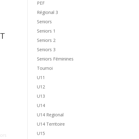
PEF
Régional 3
Seniors
Seniors 1
AT
Seniors 2
Seniors 3
Seniors Féminines
Tournoi
U11
U12
U13
U14
U14 Regional
U14 Territoire
U15
iors