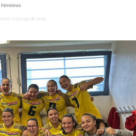
 Féminines
imée Mahungu ⚽️ Israa...