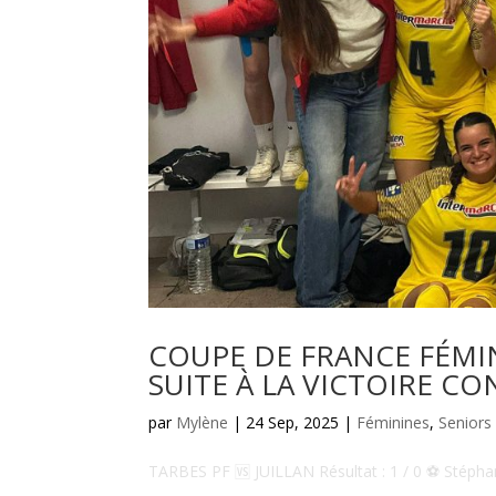
COUPE DE FRANCE FÉMIN
SUITE À LA VICTOIRE CO
par
Mylène
|
24 Sep, 2025
|
Féminines
,
Seniors
TARBES PF 🆚 JUILLAN Résultat : 1 / 0 ⚽️ Stéphan