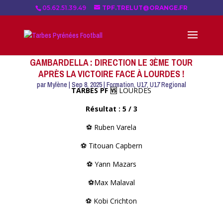
05.62.51.39.49
TPF.TRELUT@ORANGE.FR
GAMBARDELLA : DIRECTION LE 3ÈME TOUR
APRÈS LA VICTOIRE FACE À LOURDES !
par
Mylène
|
Sep 8, 2025
|
Formation
,
U17
,
U17 Regional
TARBES PF 🆚
LOURDES
Résultat : 5 / 3
⚽️ Ruben Varela
⚽️ Titouan Capbern
⚽️ Yann Mazars
⚽️Max Malaval
⚽️ Kobi Crichton