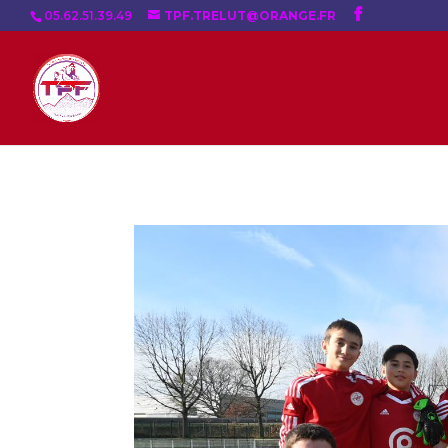
05.62.51.39.49
TPF.TRELUT@ORANGE.FR