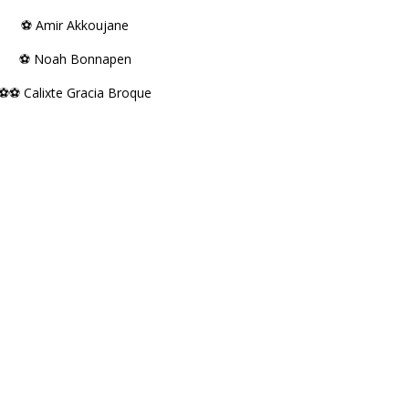
⚽️ Amir Akkoujane
⚽️ Noah Bonnapen
⚽️⚽️ Calixte Gracia Broque