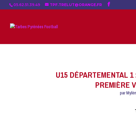
05.62.51.39.49
TPF.TRELUT@ORANGE.FR
U15 DÉPARTEMENTAL 1 
PREMIÈRE V
par
Mylè