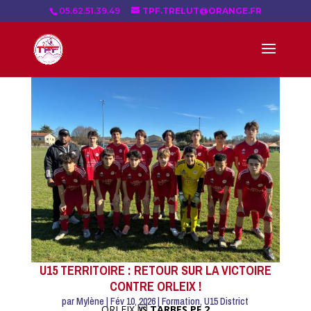
05.62.51.39.49
TPF.TRELUT@ORANGE.FR
U15 TERRITOIRE : RETOUR SUR LA VICTOIRE
CONTRE ORLEIX !
par
Mylène
|
Fév 10, 2026
|
Formation
,
U15 District
ORLEIX
🆚 TARBES PF 2