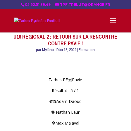
05.62.51.39.49
TPF.TRELUT@ORANGE.FR
U16 RÉGIONAL 2 : RETOUR SUR LA RENCONTRE
CONTRE PAVIE !
par
Mylène
|
Déc 13, 2024
|
Formation
Tarbes PF🆚Pavie
Résultat : 5 / 1
⚽⚽Adam Daoud
⚽ Nathan Laur
⚽Max Malaval