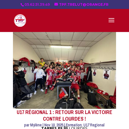
05.62.51.39.49
TPF.TRELUT@ORANGE.FR
U17 RÉGIONAL 1 : RETOUR SUR LA VICTOIRE
CONTRE LOURDES !
par
Mylène
|
Nov 10, 2025
|
Formation
,
U17 Regional
TARBES PF 🆚
LOURDES