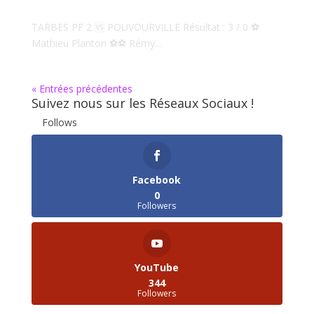
TARBES PF 2 🆚 POUVOURVILLE Résultat : 3 / 0 ⚽️
Mathieu Planton ⚽️⚽️ Rémy...
« Entrées précédentes
Suivez nous sur les Réseaux Sociaux !
Follows
Facebook
0
Followers
YouTube
344
Followers