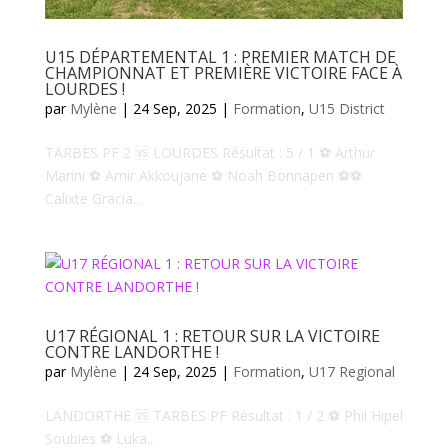
U15 DÉPARTEMENTAL 1 : PREMIER MATCH DE
CHAMPIONNAT ET PREMIÈRE VICTOIRE FACE À
LOURDES !
par
Mylène
|
24 Sep, 2025
|
Formation
,
U15 District
TARBES PF 2 🆚 LOURDES Résultat : 5 / 1 ⚽️ Arthur
Marini ⚽️ Amir Akkoujane ⚽️ Noah Bonnapen ⚽️⚽️
Calixte Gracia...
U17 RÉGIONAL 1 : RETOUR SUR LA VICTOIRE
CONTRE LANDORTHE !
par
Mylène
|
24 Sep, 2025
|
Formation
,
U17 Regional
LANDORTHE 🆚 TARBES PF Résultat : 1 / 2 ⚽️ Phil Hipel
Soubies ⚽️ Luka...