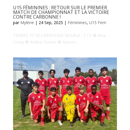
U15 FÉMININES : RETOUR SUR LE PREMIER
MATCH DE CHAMPIONNAT ET LA VICTOIRE
CONTRE CARBONNE !
par
Mylène
|
24 Sep, 2025
|
Féminines
,
U15 Fem
TARBES PF 🆚 CARBONNE Résultat : 3 / 0 ⚽️ Aina
Crouy ⚽️ Ambre Duclos ⚽️ Naomi...